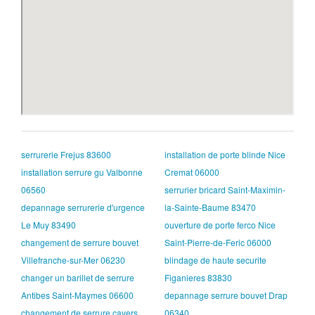
serrurerie Frejus 83600
installation de porte blinde Nice
installation serrure gu Valbonne
Cremat 06000
06560
serrurier bricard Saint-Maximin-
depannage serrurerie d'urgence
la-Sainte-Baume 83470
Le Muy 83490
ouverture de porte ferco Nice
changement de serrure bouvet
Saint-Pierre-de-Feric 06000
Villefranche-sur-Mer 06230
blindage de haute securite
changer un barillet de serrure
Figanieres 83830
Antibes Saint-Maymes 06600
depannage serrure bouvet Drap
changement de serrure cavers
06340