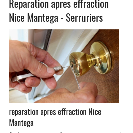
Reparation apres effraction
Chauffe-Eau
SERRURERIE
Nice Mantega - Serruriers
Volets roulants
Portail
VITRERIE
PLOMBERIE
Recherche de fuite d’eau
REALISATIONS
AVIS
reparation apres effraction Nice
Mantega