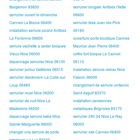
Bargemon 83830
serrurier brogser Antibes l'Ilette
serrurier ouvert le dimanche
06600
Cannes La Bocca 06400
serrurier tesa Juan-les-Pins
installation serrure picard Antibes
06160
La Fontonne 06600
ouverture porte boutique Cannes
serrure vachette a larder bloquee
Maurice Jean Pierre 06400
Vieux-Nice 06000
coffre fort bloque Le Cannet
depannage serrurier Nice 06100
06110
serrurier pollux Gattieres 06510
installation serrure reelax Nice
serrurier dieckmann La Colle-sur-
Fabron 06000
Loup 06480
changement de serrure unitecnic
serrurier muel Nice 06200
Saint-Aygulf 83370
serrurier de nuit Nice La
installation persiennes
Madeleine 06000
metalliques Brignoles 83170
depannage serrure kaba Nice
serrurier 24h 24 Nice Le Ray
Sainte-Marguerite 06000
06000
changer une serrure de porte
serrurier vak Cannes 06400
interieure Le Luc 83340