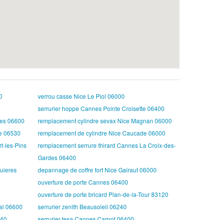
0
verrou casse Nice Le Piol 06000
serrurier hoppe Cannes Pointe Croisette 06400
ibes 06600
remplacement cylindre sevax Nice Magnan 06000
ne 06530
remplacement de cylindre Nice Caucade 06000
rt-les-Pins
remplacement serrure thirard Cannes La Croix-des-
Gardes 06400
guieres
depannage de coffre fort Nice Gairaut 06000
ouverture de porte Cannes 06400
ouverture de porte bricard Plan-de-la-Tour 83120
al 06600
serrurier zenith Beausoleil 06240
340
serrurier tesa Cannes Carnot 06400