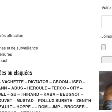
Votre
ès effraction
Joind
mes et de surveillance
errures
hael
ées ou claquées
 VACHETTE – DICTATOR – GROOM – ISEO –
MANN – ABUS – HERCULE – FERCO – CITY –
EL – GU – THIRARD – KABA – BEUGNOT –
BOUVET – MUSTAD – POLLUX SURETE – ZENITH
ZAULT – HOPPE – – DOM – JMP – BROGSER –