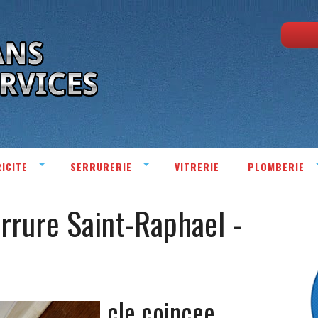
ICITE
SERRURERIE
VITRERIE
PLOMBERIE
rrure Saint-Raphael -
cle coincee