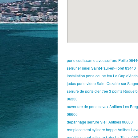
porte coulissante avec serrure Peille 0644
serrurier muel Saint-Paul-en-Foret 83440
installation porte coupe feu Le Cap d'Ant
judas porte video Saint-Cezaire-sur-Siag
serrure de porte d'entree 3 points Roquefo
06330
ouverture de porte sevax Antibes Les Bre
06600
depannage serrure Vieil Antibes 06600
remplacement cylindre hoppe Antibes Lav
remplacement cylindre kaba La Trinite 06