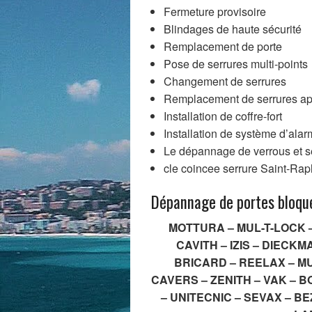
Fermeture provisoire
Blindages de haute sécurité
Remplacement de porte
Pose de serrures multi-points
Changement de serrures
Remplacement de serrures apr
Installation de coffre-fort
Installation de système d’alar
Le dépannage de verrous et s
cle coincee serrure Saint-Rap
Dépannage de portes bloqu
MOTTURA – MUL-T-LOCK –
CAVITH – IZIS – DIECK
BRICARD – REELAX – MU
CAVERS – ZENITH – VAK – 
– UNITECNIC – SEVAX – BE