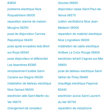
83830
Groules 06600
probleme electrique Nice
disjoncteur casse Saint-Paul-de-
Roquebilliere 06000
Vence 06570
reparation alarme de maison
cration ventilations Nice Jean-
Mougins 06250
Medecin 06000
pose de disjoncteur Cannes
reparation de materiel electrique
Republique 06400
Nice Lingostiere 06000
pose spots encastres leds Breil-
installation de cable electrique
sur-Roya 06540
Antibes La Croix-Rouge 06600
pose disjoncteur et differentiel
electricien tehalit Cagnes-sur-Mer
Les Issambres 83380
06800
remplacement fusible Saint-
pose de tableau electrique Saint-
Cezaire-sur-Siagne 06530
Vallier-de-Thiey 06460
installation de tableau electrique
chauffage electrique Fayence
Nice Gairaut 06000
83440
electricien abb Saint-Martin-du-
electricien acova Saint-Laurent-
Var 06670
du-Var 06700
changement de compteur
reparation de visiophone