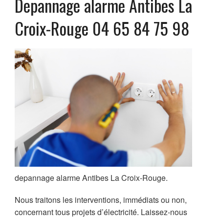
Depannage alarme Antibes La
Chauffe-Eau
SERRURERIE
Croix-Rouge 04 65 84 75 98
Volets roulants
Portail
VITRERIE
PLOMBERIE
Recherche de fuite d’eau
REALISATIONS
AVIS
depannage alarme Antibes La Croix-Rouge.
Nous traitons les interventions, immédiats ou non,
concernant tous projets d’électricité. Laissez-nous