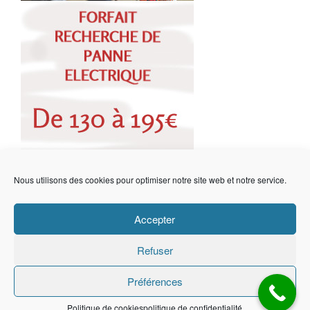
Nous utilisons des cookies pour optimiser notre site web et notre service.
Accepter
Refuser
Préférences
Copyright © 2026
Politique de cookies
politique de confidentialité
politique de confidentialité
Mentions légales