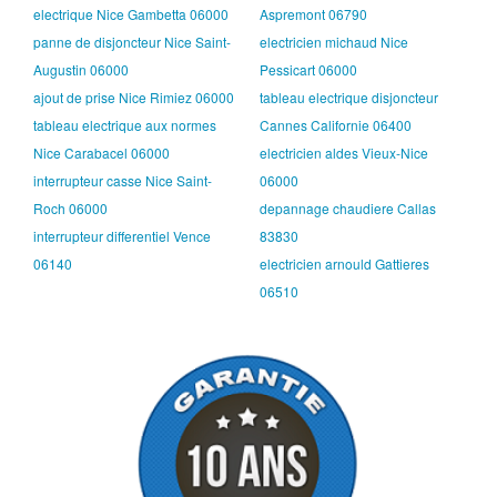
electrique Nice Gambetta 06000
Aspremont 06790
panne de disjoncteur Nice Saint-
electricien michaud Nice
Augustin 06000
Pessicart 06000
ajout de prise Nice Rimiez 06000
tableau electrique disjoncteur
tableau electrique aux normes
Cannes Californie 06400
Nice Carabacel 06000
electricien aldes Vieux-Nice
interrupteur casse Nice Saint-
06000
Roch 06000
depannage chaudiere Callas
interrupteur differentiel Vence
83830
06140
electricien arnould Gattieres
06510